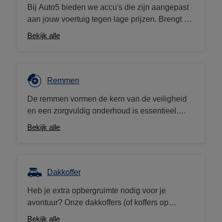
Bij Auto5 bieden we accu's die zijn aangepast
aan jouw voertuig tegen lage prijzen. Brengt u
uw oude accu mee? Dan krijg je van ons een
Bekijk alle
aankoopbon van 10€.
Remmen
De remmen vormen de kern van de veiligheid
en een zorgvuldig onderhoud is essentieel.
Auto5 biedt een breed gamma aan remblokken
Bekijk alle
en schijven, maar ook remvloeistof, onderdelen
en reinigingsmiddelen. We werken met grote
merken (Brembo, Ferodo, enz.) tegen
concurrerende prijzen.
Dakkoffer
Heb je extra opbergruimte nodig voor je
avontuur? Onze dakkoffers (of koffers op
trekhaken) zijn de ideale oplossing! We bieden
Bekijk alle