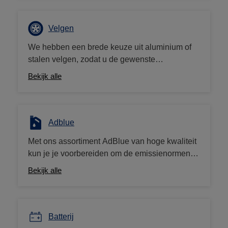
4x4-, bestelwagen- en camperbanden, wij zijn
de bandenspecialist met de laagste prijzen, het
hele jaar door. Als je elders een goedkopere
Velgen
prijs vindt, betalen we je het verschil terug!
We hebben een brede keuze uit aluminium of
stalen velgen, zodat u de gewenste
personalisatie aan uw voertuig kunt brengen.
Bekijk alle
Heb je onze velgconfigurator geprobeerd op de
Auto5.be -site?
Adblue
Met ons assortiment AdBlue van hoge kwaliteit
kun je je voorbereiden om de emissienormen te
overtreffen en je dieselvoertuig een
Bekijk alle
milieuvriendelijke upgrade te geven. We bieden
bussen van 5 liter en 10 liter te koop aan tegen
lage prijzen.
Batterij