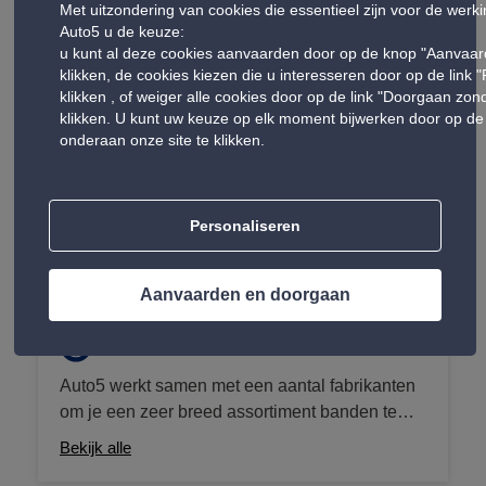
Bekijk alle
Met uitzondering van cookies die essentieel zijn voor de werk
verandering van remblokken, remschijven om
Auto5 u de keuze:
de remvloeistof te wijzigen om uw veiligheid
u kunt al deze cookies aanvaarden door op de knop "Aanvaar
klikken, de cookies kiezen die u interesseren door op de link 
achter het stuur te waarborgen.
klikken , of weiger alle cookies door op de link "Doorgaan zo
klikken. U kunt uw keuze op elk moment bijwerken door op de 
onderaan onze site te klikken.
Producten in uw Auto 5 centra
Onze producten omvatten accessoires van hoge kwaliteit
die het comfort, de veiligheid en de prestaties van uw
Personaliseren
auto verbeteren.
Aanvaarden en doorgaan
Banden
Auto5 werkt samen met een aantal fabrikanten
om je een zeer breed assortiment banden te
kunnen bieden die passen bij jouw voertuig.
Bekijk alle
Van zomer-, winter- en vierseizoensbanden tot