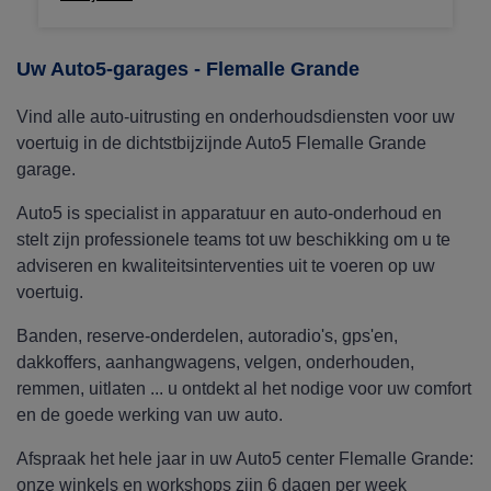
een ruim assortiment dakkoffers van Thule,
Norauto, Hapro... aan de beste prijzen, met
gratis montage in het center!
Uw Auto5-garages - Flemalle Grande
Vind alle auto-uitrusting en onderhoudsdiensten voor uw
voertuig in de dichtstbijzijnde Auto5 Flemalle Grande
garage.
Auto5 is specialist in apparatuur en auto-onderhoud en
stelt zijn professionele teams tot uw beschikking om u te
adviseren en kwaliteitsinterventies uit te voeren op uw
voertuig.
Banden, reserve-onderdelen, autoradio's, gps'en,
dakkoffers, aanhangwagens, velgen, onderhouden,
remmen, uitlaten ... u ontdekt al het nodige voor uw comfort
en de goede werking van uw auto.
Afspraak het hele jaar in uw Auto5 center Flemalle Grande:
onze winkels en workshops zijn 6 dagen per week