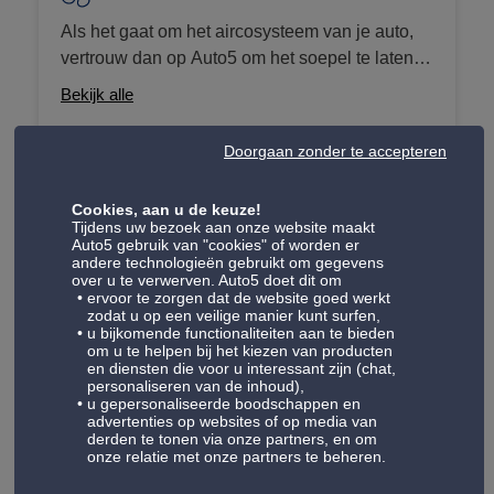
controleren, is een service die kan worden
Als het gaat om het aircosysteem van je auto,
toegevoegd aan MijnOnderhoud. Voor oudere
vertrouw dan op Auto5 om het soepel te laten
voertuigen werken we met
werken. We werken met verschillende forfaits,
onderhoudspakketten die olieverversing,
Bekijk alle
gaande van gasvullingen, volledig onderhoud
filterverversing (olie, brandstof, lucht... indien
en anti-geurbehandelingen. We bieden deze
nodig) en een aantal controlepunten omvatten
Doorgaan zonder te accepteren
diensten aan voor voertuigen uitgerust met het
om ervoor te zorgen dat je weer met een gerust
oude airco gas (R134a), verboden na 2017, en
Check-up
hart de weg op kunt.
Cookies, aan u de keuze!
het nieuwe gas (R1234YF) geïntroduceerd op
Tijdens uw bezoek aan onze website maakt
Onze check-up forfaits zijn ontworpen om alle
bepaalde voertuigen vanaf 2013.
Auto5 gebruik van "cookies" of worden er
belangrijke onderdelen van je auto te
andere technologieën gebruikt om gegevens
over u te verwerven. Auto5 doet dit om
controleren, zodat je met een gerust hart de
ervoor te zorgen dat de website goed werkt
Bekijk alle
weg op kunt. Onze gekwalificeerde technici
zodat u op een veilige manier kunt surfen,
u bijkomende functionaliteiten aan te bieden
onderzoeken je auto zorgvuldig en zorgen
om u te helpen bij het kiezen van producten
ervoor dat hij in topconditie verkeert. Van het
en diensten die voor u interessant zijn (chat,
personaliseren van de inhoud),
controleren van de remmen en de staat van de
Remmen
u gepersonaliseerde boodschappen en
schokdempers tot de functionaliteit van de
advertenties op websites of op media van
derden te tonen via onze partners, en om
Remmen zijn een van de belangrijkste
verlichting - wij zorgen voor elk detail zodat je
onze relatie met onze partners te beheren.
beveiligingssystemen in uw voertuig. We
veilig en betrouwbaar kunt rijden.
bieden complete remdiensten, variërend van de