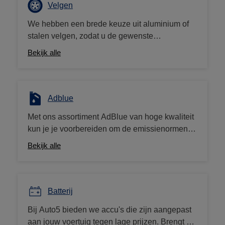
hele jaar door. Als je elders een goedkopere
Velgen
prijs vindt, betalen we je het verschil terug!
We hebben een brede keuze uit aluminium of
stalen velgen, zodat u de gewenste
personalisatie aan uw voertuig kunt brengen.
Bekijk alle
Heb je onze velgconfigurator geprobeerd op de
Auto5.be -site?
Adblue
Met ons assortiment AdBlue van hoge kwaliteit
kun je je voorbereiden om de emissienormen te
overtreffen en je dieselvoertuig een
Bekijk alle
milieuvriendelijke upgrade te geven. We bieden
bussen van 5 liter en 10 liter te koop aan tegen
lage prijzen.
Batterij
Bij Auto5 bieden we accu's die zijn aangepast
aan jouw voertuig tegen lage prijzen. Brengt u