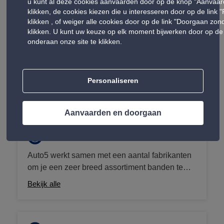
de remvloeistof te wijzigen om uw veiligheid
u kunt al deze cookies aanvaarden door op de knop "Aanvaar
klikken, de cookies kiezen die u interesseren door op de link 
achter het stuur te waarborgen.
klikken , of weiger alle cookies door op de link "Doorgaan zo
klikken. U kunt uw keuze op elk moment bijwerken door op de 
onderaan onze site te klikken.
Producten in uw Auto 5 centra
Onze producten omvatten accessoires van hoge kwaliteit
Personaliseren
die het comfort, de veiligheid en de prestaties van uw
auto verbeteren.
Aanvaarden en doorgaan
Banden
Auto5 werkt samen met een aantal fabrikanten
om je een zeer breed assortiment banden te
kunnen bieden die passen bij jouw voertuig.
Bekijk alle
Van zomer-, winter- en vierseizoensbanden tot
4x4-, bestelwagen- en camperbanden, wij zijn
de bandenspecialist met de laagste prijzen, het