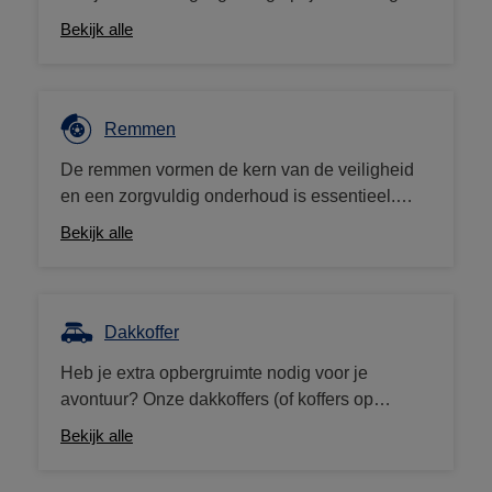
uw oude accu mee? Dan krijg je van ons een
Bekijk alle
aankoopbon van 10€.
Remmen
De remmen vormen de kern van de veiligheid
en een zorgvuldig onderhoud is essentieel.
Auto5 biedt een breed gamma aan remblokken
Bekijk alle
en schijven, maar ook remvloeistof, onderdelen
en reinigingsmiddelen. We werken met grote
merken (Brembo, Ferodo, enz.) tegen
concurrerende prijzen.
Dakkoffer
Heb je extra opbergruimte nodig voor je
avontuur? Onze dakkoffers (of koffers op
trekhaken) zijn de ideale oplossing! We bieden
Bekijk alle
een ruim assortiment dakkoffers van Thule,
Norauto, Hapro... aan de beste prijzen, met