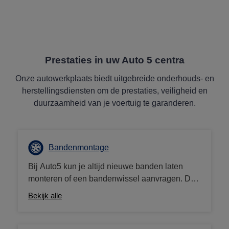
Prestaties in uw Auto 5 centra
Onze autowerkplaats biedt uitgebreide onderhouds- en
herstellingsdiensten om de prestaties, veiligheid en
duurzaamheid van je voertuig te garanderen.
Bandenmontage
Bij Auto5 kun je altijd nieuwe banden laten
monteren of een bandenwissel aanvragen. De
veiligheid van uw auto is onze topprioriteit en
Bekijk alle
wij zorgen ervoor dat uw banden de juiste
spanning hebben en goed gebalanceerd zijn.
Kies voor een service van bandenspecialisten,