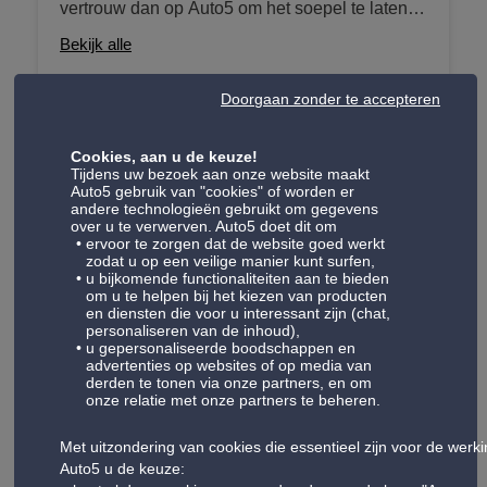
vertrouw dan op Auto5 om het soepel te laten
voertuigen werken we met
werken. We werken met verschillende forfaits,
onderhoudspakketten die olieverversing,
Bekijk alle
gaande van gasvullingen, volledig onderhoud
filterverversing (olie, brandstof, lucht... indien
en anti-geurbehandelingen. We bieden deze
nodig) en een aantal controlepunten omvatten
Doorgaan zonder te accepteren
diensten aan voor voertuigen uitgerust met het
om ervoor te zorgen dat je weer met een gerust
oude airco gas (R134a), verboden na 2017, en
Check-up
hart de weg op kunt.
Cookies, aan u de keuze!
het nieuwe gas (R1234YF) geïntroduceerd op
Tijdens uw bezoek aan onze website maakt
Onze check-up forfaits zijn ontworpen om alle
bepaalde voertuigen vanaf 2013.
Auto5 gebruik van "cookies" of worden er
andere technologieën gebruikt om gegevens
belangrijke onderdelen van je auto te
over u te verwerven. Auto5 doet dit om
controleren, zodat je met een gerust hart de
ervoor te zorgen dat de website goed werkt
Bekijk alle
zodat u op een veilige manier kunt surfen,
weg op kunt. Onze gekwalificeerde technici
u bijkomende functionaliteiten aan te bieden
onderzoeken je auto zorgvuldig en zorgen
om u te helpen bij het kiezen van producten
en diensten die voor u interessant zijn (chat,
ervoor dat hij in topconditie verkeert. Van het
personaliseren van de inhoud),
controleren van de remmen en de staat van de
Remmen
u gepersonaliseerde boodschappen en
advertenties op websites of op media van
schokdempers tot de functionaliteit van de
derden te tonen via onze partners, en om
Remmen zijn een van de belangrijkste
verlichting - wij zorgen voor elk detail zodat je
onze relatie met onze partners te beheren.
beveiligingssystemen in uw voertuig. We
veilig en betrouwbaar kunt rijden.
bieden complete remdiensten, variërend van de
Bekijk alle
Met uitzondering van cookies die essentieel zijn voor de werk
verandering van remblokken, remschijven om
Auto5 u de keuze: