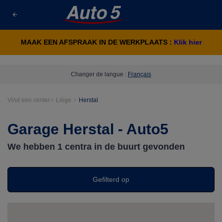
MAAK EEN AFSPRAAK IN DE WERKPLAATS :
Klik hier
Changer de langue :
Français
Vind een center
Liège
Herstal
Garage Herstal - Auto5
We hebben
1
centra in de buurt gevonden
Gefilterd op