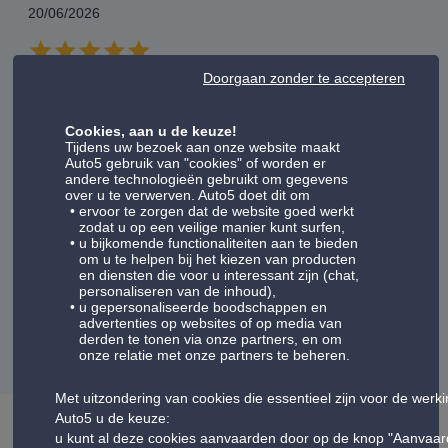
20/06/2026
Doorgaan zonder te accepteren
Cookies, aan u de keuze!
Client Vérifié
Tijdens uw bezoek aan onze website maakt
Auto5 gebruik van "cookies" of worden er
19/06/2026
andere technologieën gebruikt om gegevens
over u te verwerven. Auto5 doet dit om
ervoor te zorgen dat de website goed werkt
zodat u op een veilige manier kunt surfen,
10/10 vraiment fiable
u bijkomende functionaliteiten aan te bieden
om u te helpen bij het kiezen van producten
en diensten die voor u interessant zijn (chat,
personaliseren van de inhoud),
u gepersonaliseerde boodschappen en
Weergave van meningen:
41-45
advertenties op websites of op media van
derden te tonen via onze partners, en om
volgende
7
8
9
10
11
vorige
onze relatie met onze partners te beheren.
Met uitzondering van cookies die essentieel zijn voor de werk
Auto5 u de keuze:
u kunt al deze cookies aanvaarden door op de knop "Aanvaar