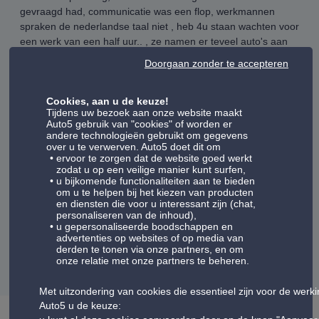
gevraagd had, communicatie was een flop, werkmannen
spraken de nederlandse taal niet , heb 4u staan wachten voor
een werk van een half uur.. , ze namen er teveel auto's aan
,werkvolk kon niet volgen.
Doorgaan zonder te accepteren
Cookies, aan u de keuze!
Client Vérifié
Tijdens uw bezoek aan onze website maakt
Auto5 gebruik van "cookies" of worden er
andere technologieën gebruikt om gegevens
22/07/2026
over u te verwerven. Auto5 doet dit om
ervoor te zorgen dat de website goed werkt
zodat u op een veilige manier kunt surfen,
u bijkomende functionaliteiten aan te bieden
Aaotonniet gemaakt , rode kaart schouwing
om u te helpen bij het kiezen van producten
en diensten die voor u interessant zijn (chat,
personaliseren van de inhoud),
u gepersonaliseerde boodschappen en
advertenties op websites of op media van
Weergave van meningen:
11-15
derden te tonen via onze partners, en om
onze relatie met onze partners te beheren.
volgende
1
2
3
4
5
vorige
Met uitzondering van cookies die essentieel zijn voor de werk
Auto5 u de keuze: