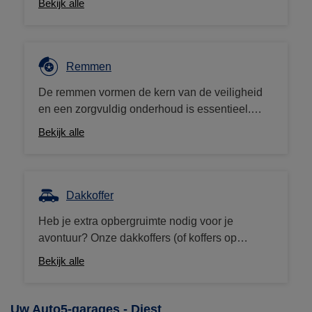
Bekijk alle
aankoopbon van 10€.
Remmen
De remmen vormen de kern van de veiligheid
en een zorgvuldig onderhoud is essentieel.
Auto5 biedt een breed gamma aan remblokken
Bekijk alle
en schijven, maar ook remvloeistof, onderdelen
en reinigingsmiddelen. We werken met grote
merken (Brembo, Ferodo, enz.) tegen
concurrerende prijzen.
Dakkoffer
Heb je extra opbergruimte nodig voor je
avontuur? Onze dakkoffers (of koffers op
trekhaken) zijn de ideale oplossing! We bieden
Bekijk alle
een ruim assortiment dakkoffers van Thule,
Norauto, Hapro... aan de beste prijzen, met
gratis montage in het center!
Uw Auto5-garages - Diest