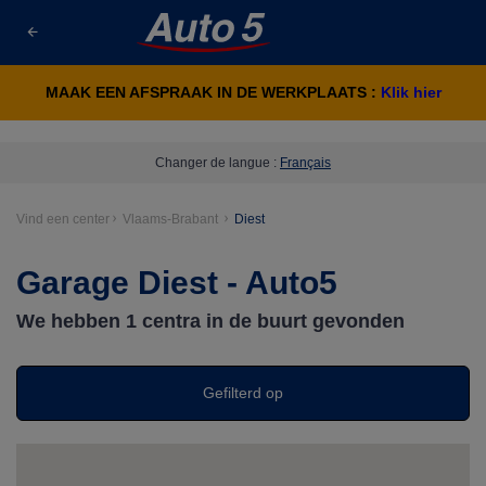
MAAK EEN AFSPRAAK IN DE WERKPLAATS :
Klik hier
Changer de langue :
Français
Vind een center
Vlaams-Brabant
Diest
Garage Diest - Auto5
We hebben
1
centra in de buurt gevonden
Gefilterd op