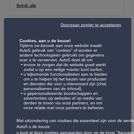
werken. We werken met verschillende forfaits,
onderhoudspakketten die olieverversing,
Bekijk alle
gaande van gasvullingen, volledig onderhoud
filterverversing (olie, brandstof, lucht... indien
en anti-geurbehandelingen. We bieden deze
nodig) en een aantal controlepunten omvatten
diensten aan voor voertuigen uitgerust met het
Doorgaan zonder te accepteren
om ervoor te zorgen dat je weer met een gerust
oude airco gas (R134a), verboden na 2017, en
Check-up
hart de weg op kunt.
het nieuwe gas (R1234YF) geïntroduceerd op
Cookies, aan u de keuze!
Onze check-up forfaits zijn ontworpen om alle
Tijdens uw bezoek aan onze website maakt
bepaalde voertuigen vanaf 2013.
Auto5 gebruik van "cookies" of worden er
belangrijke onderdelen van je auto te
andere technologieën gebruikt om gegevens
controleren, zodat je met een gerust hart de
over u te verwerven. Auto5 doet dit om
Bekijk alle
ervoor te zorgen dat de website goed werkt
weg op kunt. Onze gekwalificeerde technici
zodat u op een veilige manier kunt surfen,
onderzoeken je auto zorgvuldig en zorgen
u bijkomende functionaliteiten aan te bieden
om u te helpen bij het kiezen van producten
ervoor dat hij in topconditie verkeert. Van het
en diensten die voor u interessant zijn (chat,
controleren van de remmen en de staat van de
Remmen
personaliseren van de inhoud),
u gepersonaliseerde boodschappen en
schokdempers tot de functionaliteit van de
advertenties op websites of op media van
Remmen zijn een van de belangrijkste
verlichting - wij zorgen voor elk detail zodat je
derden te tonen via onze partners, en om
beveiligingssystemen in uw voertuig. We
onze relatie met onze partners te beheren.
veilig en betrouwbaar kunt rijden.
bieden complete remdiensten, variërend van de
Bekijk alle
Met uitzondering van cookies die essentieel zijn voor de werk
verandering van remblokken, remschijven om
Auto5 u de keuze:
de remvloeistof te wijzigen om uw veiligheid
u kunt al deze cookies aanvaarden door op de knop "Aanvaar