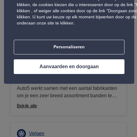
achter het stuur te waarborgen.
klikken, de cookies kiezen die u interesseren door op de link 
klikken , of weiger alle cookies door op de link "Doorgaan zo
klikken. U kunt uw keuze op elk moment bijwerken door op de 
onderaan onze site te klikken.
Producten in uw Auto 5 centra
Onze producten omvatten accessoires van hoge kwaliteit
die het comfort, de veiligheid en de prestaties van uw
Personaliseren
auto verbeteren.
Aanvaarden en doorgaan
Banden
Auto5 werkt samen met een aantal fabrikanten
om je een zeer breed assortiment banden te
kunnen bieden die passen bij jouw voertuig.
Bekijk alle
Van zomer-, winter- en vierseizoensbanden tot
4x4-, bestelwagen- en camperbanden, wij zijn
de bandenspecialist met de laagste prijzen, het
hele jaar door. Als je elders een goedkopere
Velgen