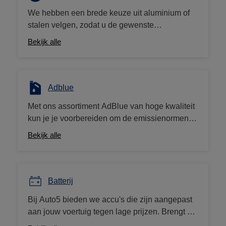
prijs vindt, betalen we je het verschil terug!
We hebben een brede keuze uit aluminium of
stalen velgen, zodat u de gewenste
personalisatie aan uw voertuig kunt brengen.
Bekijk alle
Heb je onze velgconfigurator geprobeerd op de
Auto5.be -site?
Adblue
Met ons assortiment AdBlue van hoge kwaliteit
kun je je voorbereiden om de emissienormen te
overtreffen en je dieselvoertuig een
Bekijk alle
milieuvriendelijke upgrade te geven. We bieden
bussen van 5 liter en 10 liter te koop aan tegen
lage prijzen.
Batterij
Bij Auto5 bieden we accu's die zijn aangepast
aan jouw voertuig tegen lage prijzen. Brengt u
uw oude accu mee? Dan krijg je van ons een