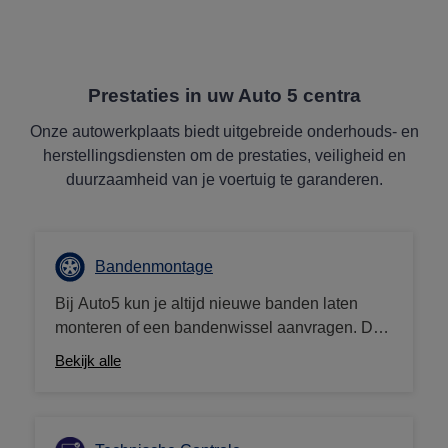
Prestaties in uw Auto 5 centra
Onze autowerkplaats biedt uitgebreide onderhouds- en
herstellingsdiensten om de prestaties, veiligheid en
duurzaamheid van je voertuig te garanderen.
Bandenmontage
Bij Auto5 kun je altijd nieuwe banden laten
monteren of een bandenwissel aanvragen. De
veiligheid van uw auto is onze topprioriteit en
Bekijk alle
wij zorgen ervoor dat uw banden de juiste
spanning hebben en goed gebalanceerd zijn.
Kies voor een service van bandenspecialisten,
met zeer korte afspraaktijden.