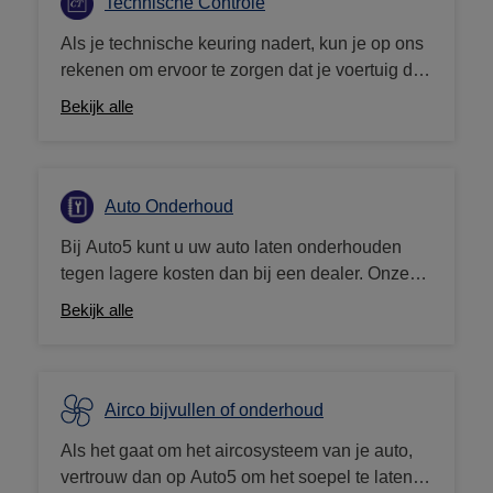
Technische Controle
Als je technische keuring nadert, kun je op ons
rekenen om ervoor te zorgen dat je voertuig de
beroemde groene kaart krijgt. We bieden een
Bekijk alle
aantal controlepakketten om je te helpen je
voertuig voor te bereiden op de technische
keuring. Sommige pakketten omvatten zelfs
een eco-test: een analyse van 5 gassen die je
Auto Onderhoud
voertuig uitstoot, om eventuele fouten op te
Bij Auto5 kunt u uw auto laten onderhouden
sporen en corrigerende maatregelen voor te
tegen lagere kosten dan bij een dealer. Onze
stellen om de vervuiling te verminderen. [Een
"MijnOnderhoud"-forfaits, aanbevolen voor
ecotest kan niet garanderen dat je voertuig door
Bekijk alle
voertuigen jonger dan 8 jaar, zijn gebaseerd op
de "roetfilters"-test komt].
de plannen van de constructeur en uw garantie
blijft behouden. Eco-testing, een 5-gas analyse
om de vervuiling die uw auto uitstoot te
Airco bijvullen of onderhoud
controleren, is een service die kan worden
Als het gaat om het aircosysteem van je auto,
toegevoegd aan MijnOnderhoud. Voor oudere
vertrouw dan op Auto5 om het soepel te laten
voertuigen werken we met