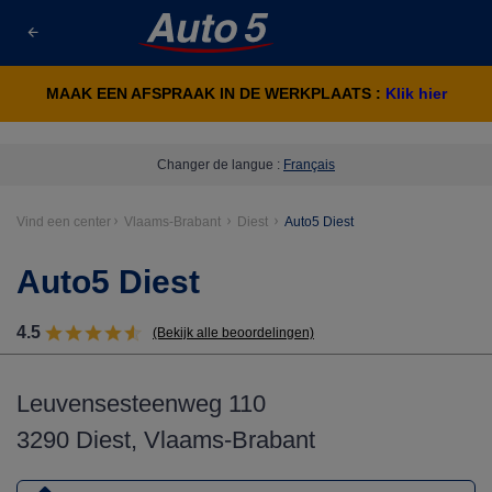
MAAK EEN AFSPRAAK IN DE WERKPLAATS :
Klik hier
Changer de langue :
Français
Vind een center
Vlaams-Brabant
Diest
Auto5 Diest
Auto5 Diest
4.5
(Bekijk alle beoordelingen)
Leuvensesteenweg 110
3290 Diest, Vlaams-Brabant