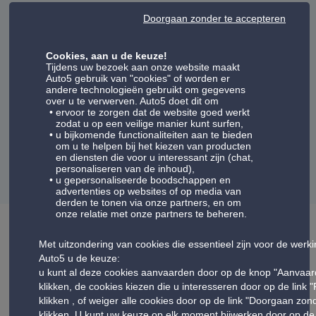
Doorgaan zonder te accepteren
Client Vérifié
Cookies, aan u de keuze!
13/07/2026
Tijdens uw bezoek aan onze website maakt
Auto5 gebruik van "cookies" of worden er
andere technologieën gebruikt om gegevens
over u te verwerven. Auto5 doet dit om
ervoor te zorgen dat de website goed werkt
zodat u op een veilige manier kunt surfen,
u bijkomende functionaliteiten aan te bieden
om u te helpen bij het kiezen van producten
Weergave van meningen:
16-20
en diensten die voor u interessant zijn (chat,
personaliseren van de inhoud),
volgende
2
3
4
5
6
vorige
u gepersonaliseerde boodschappen en
advertenties op websites of op media van
derden te tonen via onze partners, en om
onze relatie met onze partners te beheren.
Met uitzondering van cookies die essentieel zijn voor de werk
Uw autowinkel Auto5 Diest
Auto5 u de keuze:
u kunt al deze cookies aanvaarden door op de knop "Aanvaar
Het hele team heet u welkom in uw Auto5-garage voor
klikken, de cookies kiezen die u interesseren door op de link 
auto-onderhoud en auto-uitrusting tegen de beste prijzen.
klikken , of weiger alle cookies door op de link "Doorgaan zo
Om uw auto te onderhouden, biedt Auto5 een breed
klikken. U kunt uw keuze op elk moment bijwerken door op de 