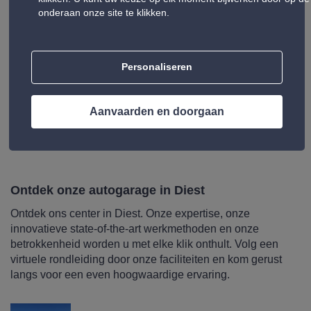
gamma aan met op maat gemaakte prestaties:
onderaan onze site te klikken.
olieverversing, batterij, remmen, airconditioning en
nummerplaten.
Onze diensten zijn zowel voor particulieren als voor
Personaliseren
professionals, aangezien we aangepaste ondersteuning
bieden voor bedrijfsvoertuigen en wagenparken. Ontdek
ook het hele assortiment Auto5-producten: banden, auto-
Aanvaarden en doorgaan
onderdelen; autoradio, dakkoffer, fietsdragers velgen en
tuning, gereedschap, olie ...
Ontdek onze autogarage in Diest
Ontdek ons center in Diest. Onze expertise, onze
innovatieve state-of-the-art werkmethoden en onze
betrokkenheid worden u met elke klik onthult. Volg een
virtuele rondleiding door onze faciliteiten en kom gerust
langs voor een even hoogwaardige ervaring.