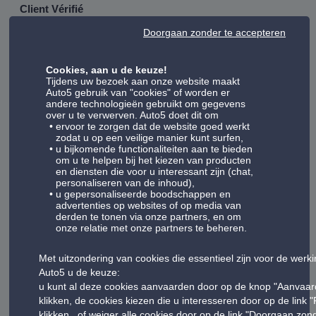
Client Vérifié
31/07/2026
Doorgaan zonder te accepteren
Cookies, aan u de keuze!
Service conforme et personnel charmant
Tijdens uw bezoek aan onze website maakt
Auto5 gebruik van "cookies" of worden er
andere technologieën gebruikt om gegevens
over u te verwerven. Auto5 doet dit om
ervoor te zorgen dat de website goed werkt
Client Vérifié
zodat u op een veilige manier kunt surfen,
u bijkomende functionaliteiten aan te bieden
29/07/2026
om u te helpen bij het kiezen van producten
en diensten die voor u interessant zijn (chat,
personaliseren van de inhoud),
u gepersonaliseerde boodschappen en
J’ai attendu de 9h30 â 14h30
advertenties op websites of op media van
derden te tonen via onze partners, en om
onze relatie met onze partners te beheren.
Met uitzondering van cookies die essentieel zijn voor de werk
Client Vérifié
Auto5 u de keuze:
27/07/2026
u kunt al deze cookies aanvaarden door op de knop "Aanvaar
klikken, de cookies kiezen die u interesseren door op de link 
klikken , of weiger alle cookies door op de link "Doorgaan zo