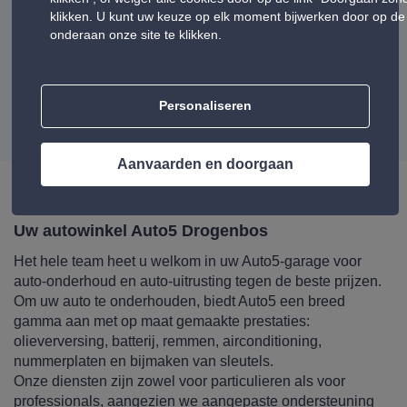
klikken. U kunt uw keuze op elk moment bijwerken door op de 
Heel vriendelijk, goede service. Zeker een aanrader
onderaan onze site te klikken.
Weergave van meningen:
6-10
Personaliseren
volgende
1
2
3
4
5
vorige
Aanvaarden en doorgaan
Uw autowinkel Auto5 Drogenbos
Het hele team heet u welkom in uw Auto5-garage voor
auto-onderhoud en auto-uitrusting tegen de beste prijzen.
Om uw auto te onderhouden, biedt Auto5 een breed
gamma aan met op maat gemaakte prestaties:
olieverversing, batterij, remmen, airconditioning,
nummerplaten en bijmaken van sleutels.
Onze diensten zijn zowel voor particulieren als voor
professionals, aangezien we aangepaste ondersteuning