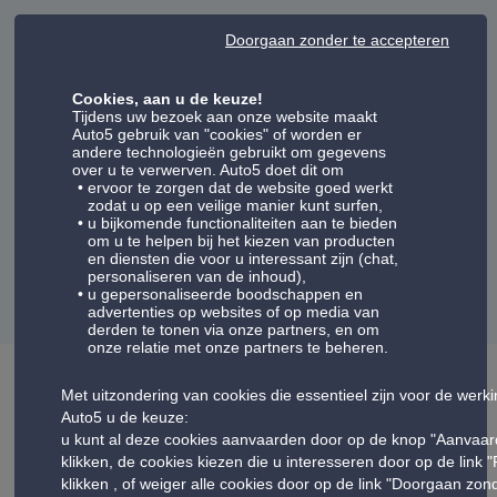
Doorgaan zonder te accepteren
Client Vérifié
22/06/2026
Cookies, aan u de keuze!
Tijdens uw bezoek aan onze website maakt
Auto5 gebruik van "cookies" of worden er
andere technologieën gebruikt om gegevens
Vriendelijk en prima service
over u te verwerven. Auto5 doet dit om
ervoor te zorgen dat de website goed werkt
zodat u op een veilige manier kunt surfen,
u bijkomende functionaliteiten aan te bieden
om u te helpen bij het kiezen van producten
Weergave van meningen:
11-15
en diensten die voor u interessant zijn (chat,
personaliseren van de inhoud),
u gepersonaliseerde boodschappen en
volgende
1
2
3
4
5
vorige
advertenties op websites of op media van
derden te tonen via onze partners, en om
onze relatie met onze partners te beheren.
Met uitzondering van cookies die essentieel zijn voor de werk
Auto5 u de keuze:
Uw autowinkel Auto5 Herent
u kunt al deze cookies aanvaarden door op de knop "Aanvaar
klikken, de cookies kiezen die u interesseren door op de link 
Het hele team heet u welkom in uw Auto5-garage voor
klikken , of weiger alle cookies door op de link "Doorgaan zo
auto-onderhoud en auto-uitrusting tegen de beste prijzen.