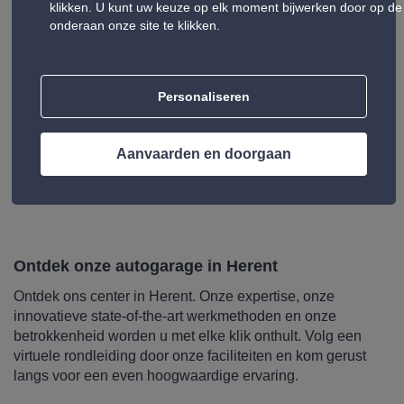
klikken. U kunt uw keuze op elk moment bijwerken door op de 
Om uw auto te onderhouden, biedt Auto5 een breed
onderaan onze site te klikken.
gamma aan met op maat gemaakte prestaties:
olieverversing, batterij, remmen, airconditioning en
nummerplaten.
Onze diensten zijn zowel voor particulieren als voor
Personaliseren
professionals, aangezien we aangepaste ondersteuning
bieden voor bedrijfsvoertuigen en wagenparken. Ontdek
ook het hele assortiment Auto5-producten: banden, auto-
Aanvaarden en doorgaan
onderdelen; autoradio, dakkoffer, fietsdragers velgen en
tuning, gereedschap, olie ...
Ontdek onze autogarage in Herent
Ontdek ons center in Herent. Onze expertise, onze
innovatieve state-of-the-art werkmethoden en onze
betrokkenheid worden u met elke klik onthult. Volg een
virtuele rondleiding door onze faciliteiten en kom gerust
langs voor een even hoogwaardige ervaring.