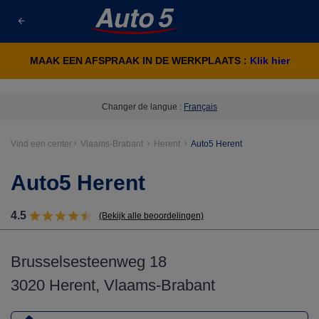
MAAK EEN AFSPRAAK IN DE WERKPLAATS :
Klik hier
Changer de langue :
Français
Vind een center
Vlaams-Brabant
Herent
Auto5 Herent
Auto5 Herent
4.5
(Bekijk alle beoordelingen)
Brusselsesteenweg 18
3020 Herent, Vlaams-Brabant