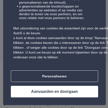
28/07/2026
personaliseren van de inhoud),
u gepersonaliseerde boodschappen en
advertenties op websites of op media van
derden te tonen via onze partners, en om
Service rapide Personnel disponible, donnant facilement des
onze relatie met onze partners te beheren.
informations Bonne organisation
Met uitzondering van cookies die essentieel zijn voor de werk
Auto5 u de keuze:
u kunt al deze cookies aanvaarden door op de knop "Aanvaar
Weergave van meningen:
11-15
klikken, de cookies kiezen die u interesseren door op de link 
klikken , of weiger alle cookies door op de link "Doorgaan zo
volgende
1
2
3
4
5
vorige
klikken. U kunt uw keuze op elk moment bijwerken door op de 
onderaan onze site te klikken.
Personaliseren
Uw autowinkel Auto5 Chatelineau
Het hele team heet u welkom in uw Auto5-garage voor
Aanvaarden en doorgaan
auto-onderhoud en auto-uitrusting tegen de beste prijzen.
Om uw auto te onderhouden, biedt Auto5 een breed
gamma aan met op maat gemaakte prestaties: