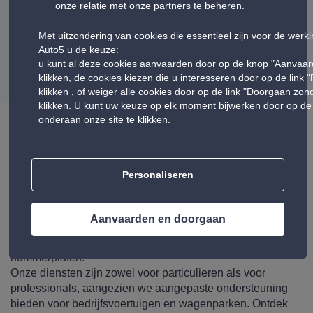
onze relatie met onze partners te beheren.
Met uitzondering van cookies die essentieel zijn voor de werk
Weergave van meningen:
11-15
Auto5 u de keuze:
u kunt al deze cookies aanvaarden door op de knop "Aanvaar
volgende
1
2
3
4
5
vorige
klikken, de cookies kiezen die u interesseren door op de link 
klikken , of weiger alle cookies door op de link "Doorgaan zo
klikken. U kunt uw keuze op elk moment bijwerken door op de 
onderaan onze site te klikken.
Uw autowinkel Auto5 Flemalle Grande
Personaliseren
Het hele team heet u welkom in uw Auto5-garage voor
auto-onderhoud en auto-uitrusting tegen de beste prijzen.
Om uw auto te onderhouden, biedt Auto5 een breed
Aanvaarden en doorgaan
gamma aan met op maat gemaakte prestaties:
olieverversing, batterij, remmen, airconditioning en
nummerplaten.
Onze diensten zijn zowel voor particulieren als voor
professionals, aangezien we aangepaste ondersteuning
bieden voor bedrijfsvoertuigen en wagenparken. Ontdek