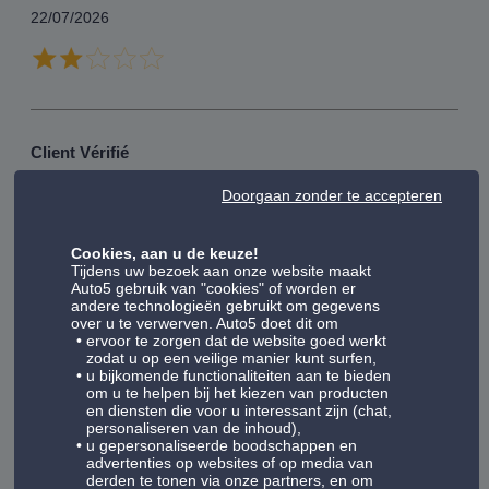
22/07/2026
Client Vérifié
20/07/2026
Doorgaan zonder te accepteren
Cookies, aan u de keuze!
Personnel serviable et à l écoute. Bons produits
Tijdens uw bezoek aan onze website maakt
Auto5 gebruik van "cookies" of worden er
andere technologieën gebruikt om gegevens
over u te verwerven. Auto5 doet dit om
ervoor te zorgen dat de website goed werkt
Client Vérifié
zodat u op een veilige manier kunt surfen,
u bijkomende functionaliteiten aan te bieden
20/07/2026
om u te helpen bij het kiezen van producten
en diensten die voor u interessant zijn (chat,
personaliseren van de inhoud),
u gepersonaliseerde boodschappen en
Service client et rapidité d'éxécution pour effectuer la
advertenties op websites of op media van
réparation . De plus mon problème n'as pas été solutionné.
derden te tonen via onze partners, en om